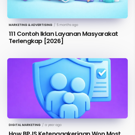
MARKETING & ADVERTISING
/
5 months ago
111 Contoh Iklan Layanan Masyarakat
Terlengkap [2026]
DIGITAL MARKETING
/
a year ago
How BPJS Ketenagakerjaan Won Most