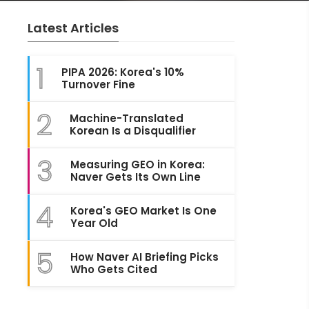
Latest Articles
1
PIPA 2026: Korea's 10%
Turnover Fine
2
Machine-Translated
Korean Is a Disqualifier
3
Measuring GEO in Korea:
Naver Gets Its Own Line
4
Korea's GEO Market Is One
Year Old
5
How Naver AI Briefing Picks
Who Gets Cited