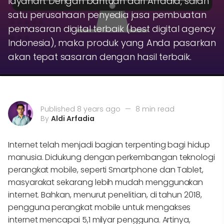
layanan. Dengan bantuan dari Arfadia, salah
satu perusahaan penyedia jasa pembuatan
pemasaran digital terbaik (best digital agency
Indonesia), maka produk yang Anda pasarkan
akan tepat sasaran dengan hasil terbaik.
Published 8 years ago
—
8 min read
By
Aldi Arfadia
Internet telah menjadi bagian terpenting bagi hidup
manusia. Didukung dengan perkembangan teknologi
perangkat mobile, seperti Smartphone dan Tablet,
masyarakat sekarang lebih mudah menggunakan
internet. Bahkan, menurut penelitian, di tahun 2018,
pengguna perangkat mobile untuk mengakses
internet mencapai 5,1 milyar pengguna. Artinya,