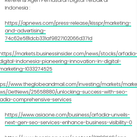
Referensi Agen Pemasaran Digital Terbaik di
Indonesia :
https://apnews.com/press-release/kisspr/marketing-
and-advertising-
74c62e581dcb331af9827102066d371d
https://markets.businessinsider.com/news/stocks/arfadia
digital-indonesia-pioneering-innovation-in-digital-
marketing-1033274525
tps://www.theglobeandmail.com/investing/markets/marke
ws/GetNews/25658880/unlocking-success-with-seo-
fadia-comprehensive-services
https://www.asiaone.com/business/arfadia-unveils-
next-gen-seo-services-enhance-business-visibility-0