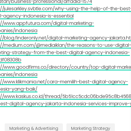
tan/business-professional/arfadia-1574
://julesarkley.svbtle.com/why-using-the-help-of-the-best
al-agency-indonesia-is-essential
://www.appfutura.com/digital-marketing-
anies/indonesia
://blog.finderonly.net/digital-marketing-agency-jakarta.h
://medium.com/@mediaiklan/the-reasons-to-use-digital
ting-strategy-from-the-best-digital-agency-indonesia-
df08308b
://www.goodfirms.co/directory/country/top-digital-marke
anies/indonesia
://www.klikmania.net/cara-memilih-best-digital-agency-
esia-yang-baik/
://www.kaskus.co.id/thread/5b51cc5cdc06bde95c8b456
est-digital-agency-jakarta-indonesia-services-improve-
Marketing & Advertising
Marketing Strategy