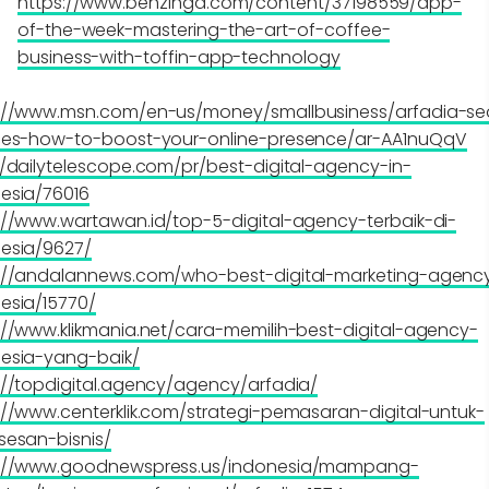
https://www.benzinga.com/content/37198559/app-
of-the-week-mastering-the-art-of-coffee-
business-with-toffin-app-technology
://www.msn.com/en-us/money/smallbusiness/arfadia-se
ces-how-to-boost-your-online-presence/ar-AA1nuQqV
//dailytelescope.com/pr/best-digital-agency-in-
esia/76016
://www.wartawan.id/top-5-digital-agency-terbaik-di-
esia/9627/
://andalannews.com/who-best-digital-marketing-agenc
esia/15770/
://www.klikmania.net/cara-memilih-best-digital-agency-
esia-yang-baik/
://topdigital.agency/agency/arfadia/
://www.centerklik.com/strategi-pemasaran-digital-untuk-
sesan-bisnis/
s://www.goodnewspress.us/indonesia/mampang-