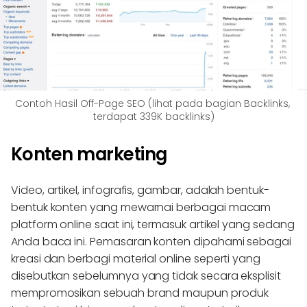
Contoh Hasil Off-Page SEO (lihat pada bagian Backlinks, 
terdapat 339K backlinks)
Konten marketing
Video, artikel, infografis, gambar, adalah bentuk-
bentuk konten yang mewarnai berbagai macam
platform online saat ini, termasuk artikel yang sedang
Anda baca ini. Pemasaran konten dipahami sebagai
kreasi dan berbagi material online seperti yang
disebutkan sebelumnya yang tidak secara eksplisit
mempromosikan sebuah brand maupun produk