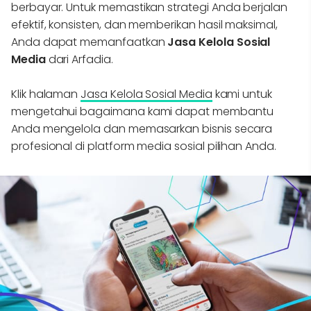
berbayar. Untuk memastikan strategi Anda berjalan
efektif, konsisten, dan memberikan hasil maksimal,
Anda dapat memanfaatkan
Jasa Kelola Sosial
Media
dari Arfadia.
Klik halaman
Jasa Kelola Sosial Media
kami untuk
mengetahui bagaimana kami dapat membantu
Anda mengelola dan memasarkan bisnis secara
profesional di platform media sosial pilihan Anda.