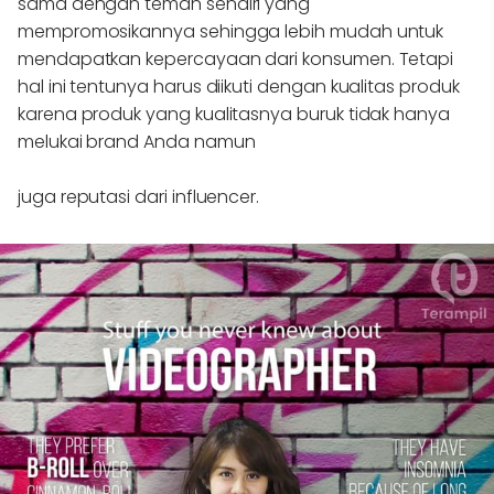
sama dengan teman sendiri yang
mempromosikannya sehingga lebih mudah untuk
mendapatkan kepercayaan dari konsumen. Tetapi
hal ini tentunya harus diikuti dengan kualitas produk
karena produk yang kualitasnya buruk tidak hanya
melukai brand Anda namun
juga reputasi dari influencer.