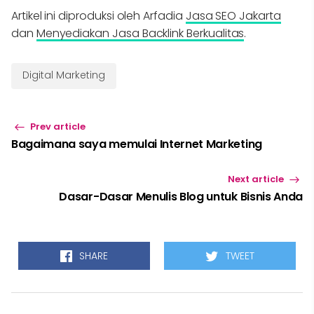
Artikel ini diproduksi oleh Arfadia
Jasa SEO Jakarta
dan
Menyediakan Jasa Backlink Berkualitas
.
Digital Marketing
Prev article
Bagaimana saya memulai Internet Marketing
Next article
Dasar-Dasar Menulis Blog untuk Bisnis Anda
SHARE
TWEET