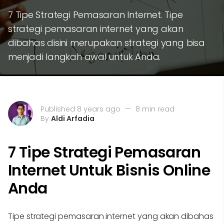
7 Tipe Strategi Pemasaran Internet. Tipe
strategi pemasaran internet yang akan
dibahas disini merupakan strategi yang bisa
menjadi langkah awal untuk Anda.
Published 8 years ago
—
8 min read
By
Aldi Arfadia
7 Tipe Strategi Pemasaran
Internet Untuk Bisnis Online
Anda
Tipe strategi pemasaran internet yang akan dibahas