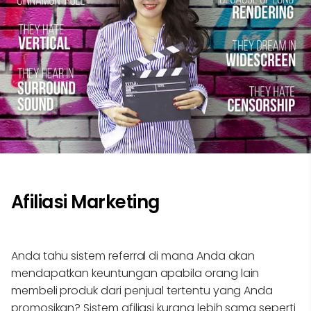
Afiliasi Marketing
Anda tahu sistem referral di mana Anda akan
mendapatkan keuntungan apabila orang lain
membeli produk dari penjual tertentu yang Anda
promosikan? Sistem afiliasi kurang lebih sama seperti