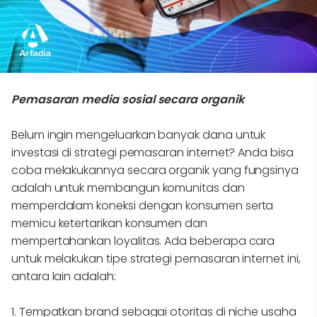
Pemasaran media sosial secara organik
Belum ingin mengeluarkan banyak dana untuk
investasi di strategi pemasaran internet? Anda bisa
coba melakukannya secara organik yang fungsinya
adalah untuk membangun komunitas dan
memperdalam koneksi dengan konsumen serta
memicu ketertarikan konsumen dan
mempertahankan loyalitas. Ada beberapa cara
untuk melakukan tipe strategi pemasaran internet ini,
antara lain adalah:
1. Tempatkan brand sebagai otoritas di niche usaha