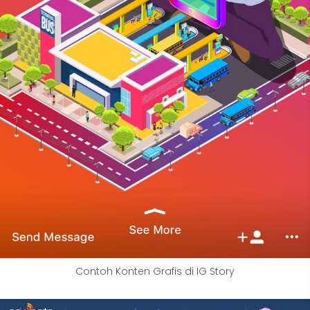
Contoh Konten Grafis di IG Story