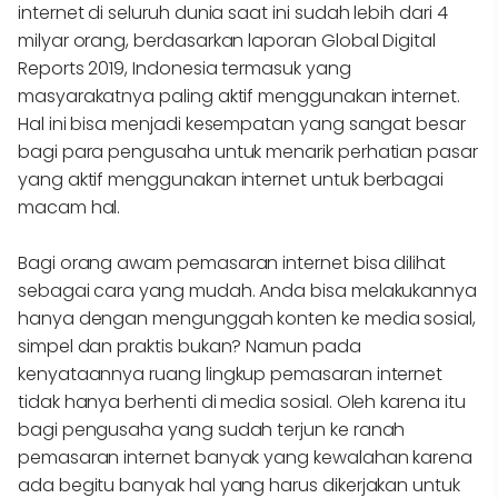
internet di seluruh dunia saat ini sudah lebih dari 4
milyar orang, berdasarkan laporan Global Digital
Reports 2019, Indonesia termasuk yang
masyarakatnya paling aktif menggunakan internet.
Hal ini bisa menjadi kesempatan yang sangat besar
bagi para pengusaha untuk menarik perhatian pasar
yang aktif menggunakan internet untuk berbagai
macam hal.
Bagi orang awam pemasaran internet bisa dilihat
sebagai cara yang mudah. Anda bisa melakukannya
hanya dengan mengunggah konten ke media sosial,
simpel dan praktis bukan? Namun pada
kenyataannya ruang lingkup pemasaran internet
tidak hanya berhenti di media sosial. Oleh karena itu
bagi pengusaha yang sudah terjun ke ranah
pemasaran internet banyak yang kewalahan karena
ada begitu banyak hal yang harus dikerjakan untuk