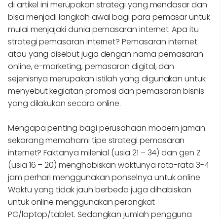
di artikel ini merupakan strategi yang mendasar dan
bisa menjadi langkah awal bagi para pemasar untuk
mulai menjajaki dunia pemasaran internet. Apa itu
strategi pemasaran internet? Pemasaran internet
atau yang disebut juga dengan nama pemasaran
online, e-marketing, pemasaran digital, dan
sejenisnya merupakan istilah yang digunakan untuk
menyebut kegiatan promosi dan pemasaran bisnis
yang dilakukan secara online.
Mengapa penting bagi perusahaan modern jaman
sekarang memahami tipe strategi pemasaran
internet? Faktanya milenial (usia 21 – 34) dan gen Z
(usia 16 – 20) menghabiskan waktunya rata-rata 3-4
jam perhari menggunakan ponselnya untuk online.
Waktu yang tidak jauh berbeda juga dihabiskan
untuk online menggunakan perangkat
PC/laptop/tablet. Sedangkan jumlah pengguna