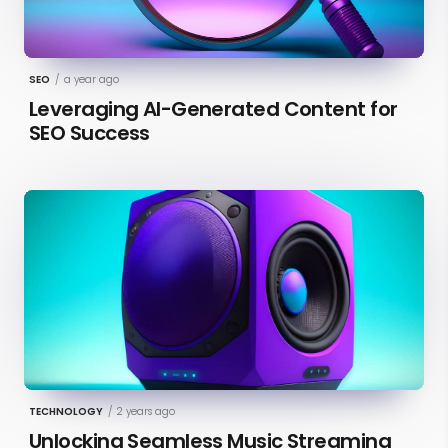
SEO
/
a year ago
Leveraging AI-Generated Content for
SEO Success
TECHNOLOGY
/
2 years ago
Unlocking Seamless Music Streaming