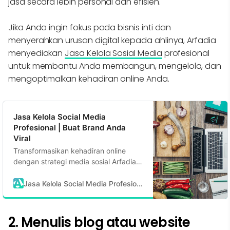
jasa secara lebih personal dan efisien.
Jika Anda ingin fokus pada bisnis inti dan
menyerahkan urusan digital kepada ahlinya, Arfadia
menyediakan
Jasa Kelola Sosial Media
profesional
untuk membantu Anda membangun, mengelola, dan
mengoptimalkan kehadiran online Anda.
Jasa Kelola Social Media
Profesional | Buat Brand Anda
Viral
Transformasikan kehadiran online
dengan strategi media sosial Arfadia.
Kami mendorong engagement,
membangun komunitas, ubah follower
Jasa Kelola Social Media Profesional | Buat Brand Anda Viral
jadi pelanggan
2. Menulis blog atau website