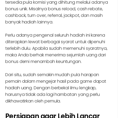
tersedia pula komisi yang dihitung melalui adanya
bonus unik. Misalnya bonus reload, cash rebate,
cashback, turn over, referral, jackpot, dan masih
banyak hadiah lainnya.
Perlu adanya pengenal seluruh hadiah ini karena
diterapkan lewat berbagai syarat untuk dipenuhi
terlebih dulu. Apabila sudah memenuhi syaratnya,
maka Anda berhak menerima sejumlah uang dari
bonus demi menambah keuntungan.
Dari situ, sudah semakin mudah pula harapan
pemain dalam mengejar hasil pada game dapat
hadiah uang. Dengan berbekal ilmu lengkap,
harusnya tidak ada lagi hambatan yang perlu
dikhawatirkan oleh pemula.
Persiapan agar Lebih Lancar