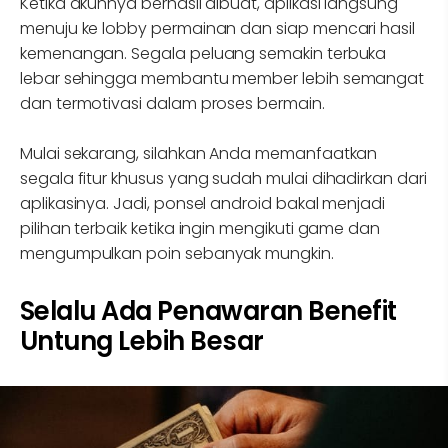
Ketika akunnya berhasil dibuat, aplikasi langsung
menuju ke lobby permainan dan siap mencari hasil
kemenangan. Segala peluang semakin terbuka
lebar sehingga membantu member lebih semangat
dan termotivasi dalam proses bermain.
Mulai sekarang, silahkan Anda memanfaatkan
segala fitur khusus yang sudah mulai dihadirkan dari
aplikasinya. Jadi, ponsel android bakal menjadi
pilihan terbaik ketika ingin mengikuti game dan
mengumpulkan poin sebanyak mungkin.
Selalu Ada Penawaran Benefit
Untung Lebih Besar