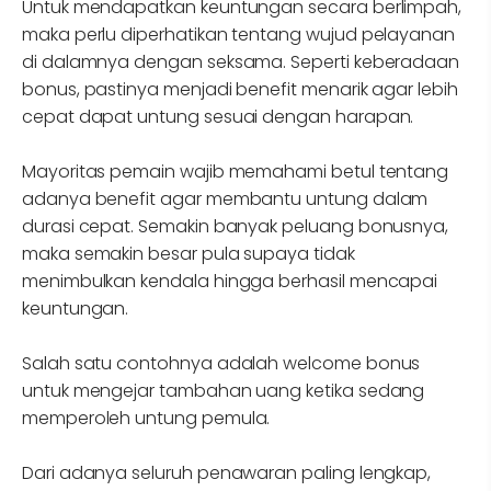
Untuk mendapatkan keuntungan secara berlimpah,
maka perlu diperhatikan tentang wujud pelayanan
di dalamnya dengan seksama. Seperti keberadaan
bonus, pastinya menjadi benefit menarik agar lebih
cepat dapat untung sesuai dengan harapan.
Mayoritas pemain wajib memahami betul tentang
adanya benefit agar membantu untung dalam
durasi cepat. Semakin banyak peluang bonusnya,
maka semakin besar pula supaya tidak
menimbulkan kendala hingga berhasil mencapai
keuntungan.
Salah satu contohnya adalah welcome bonus
untuk mengejar tambahan uang ketika sedang
memperoleh untung pemula.
Dari adanya seluruh penawaran paling lengkap,