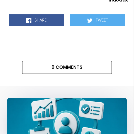
SHARE
TWEET
0 COMMENTS