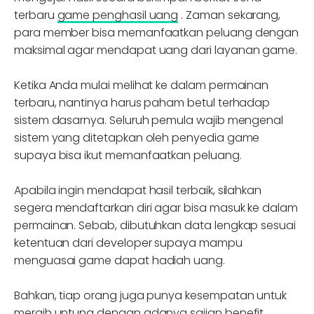
terbaru
game penghasil uang
. Zaman sekarang,
para member bisa memanfaatkan peluang dengan
maksimal agar mendapat uang dari layanan game.
Ketika Anda mulai melihat ke dalam permainan
terbaru, nantinya harus paham betul terhadap
sistem dasarnya. Seluruh pemula wajib mengenal
sistem yang ditetapkan oleh penyedia game
supaya bisa ikut memanfaatkan peluang.
Apabila ingin mendapat hasil terbaik, silahkan
segera mendaftarkan diri agar bisa masuk ke dalam
permainan. Sebab, dibutuhkan data lengkap sesuai
ketentuan dari developer supaya mampu
menguasai game dapat hadiah uang.
Bahkan, tiap orang juga punya kesempatan untuk
meraih untung dengan adanya sajian benefit