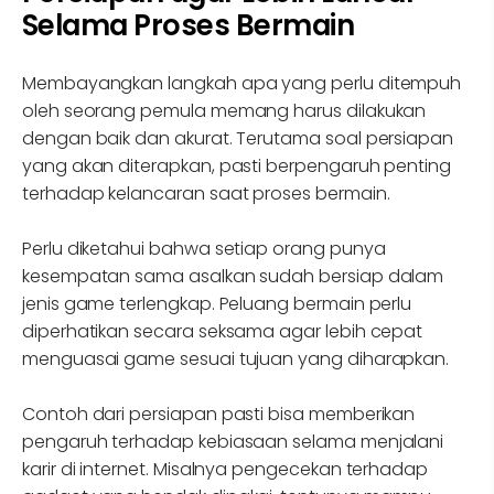
Selama Proses Bermain
Membayangkan langkah apa yang perlu ditempuh
oleh seorang pemula memang harus dilakukan
dengan baik dan akurat. Terutama soal persiapan
yang akan diterapkan, pasti berpengaruh penting
terhadap kelancaran saat proses bermain.
Perlu diketahui bahwa setiap orang punya
kesempatan sama asalkan sudah bersiap dalam
jenis game terlengkap. Peluang bermain perlu
diperhatikan secara seksama agar lebih cepat
menguasai game sesuai tujuan yang diharapkan.
Contoh dari persiapan pasti bisa memberikan
pengaruh terhadap kebiasaan selama menjalani
karir di internet. Misalnya pengecekan terhadap