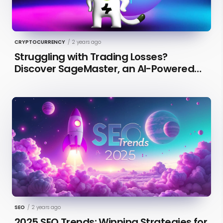
CRYPTOCURRENCY
/
2 years ago
Struggling with Trading Losses?
Discover SageMaster, an AI-Powered
Educational Tool for Market Insights
SEO
/
2 years ago
2025 SEO Trends: Winning Strategies for