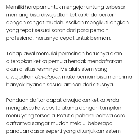
Memiliki harapan untuk mengejar untung terbesar
memang bisa diwujudkan ketika Anda berkarir
dengan sangat mudah. Asalkan mengikuti langkah
yang tepat sesuai saran dari para pemain
profesional, harusnya cepat untuk bermain.
Tahap awal memulai permainan harusnya akan
diterapkan ketika pemula hendak mendaftarkan
akun di situs resminya. Melalui sistem yang
diwujudkan
developer
, maka pemain bisa menerima
banyak layanan sesuai arahan dari situsnya.
Panduan daftar dapat diwujudkan ketika Anda
mengakses ke website utama dengan tampilan
menu yang tersedia. Patut dipahami bahwa cara
daftarnya sangat mudah melalui beberapa
panduan dasar seperti yang ditunjukkan sistem.